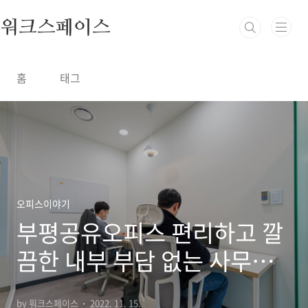
본문 바로가기
워크스페이스
홈
태그
오피스이야기
부평공유오피스 편리하고 깔
끔한 내부 부담 없는 사무실
이용한 방법
by 워크스페이스
2022. 11. 15.