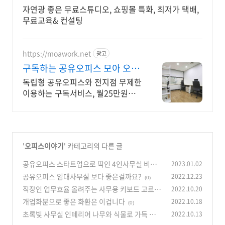
자연광 좋은 무료스튜디오, 쇼핑몰 특화, 최저가 택배,
무료교육& 컨설팅
https://moawork.net
광고
구독하는 공유오피스 모아 오피
스 입주시 전지점무료이용
독립형 공유오피스와 전지점 무제한
이용하는 구독서비스, 월25만원부
터 전지점 이용 카페형 라운지, 오픈
형 코워킹스페이스, 테라스, 회의실
등 다양한 업무공간 무제한
'
오피스이야기
' 카테고리의 다른 글
공유오피스 스타트업으로 딱인 4인사무실 비용
2023.01.02
공유오피스 임대사무실 보다 좋은걸까요?
2022.12.23
(0)
(0)
직장인 업무효율 올려주는 사무용 키보드 고르는
2022.10.20
법
개업화분으로 좋은 화환은 이겁니다
2022.10.18
(0)
(0)
초록빛 사무실 인테리어 나무와 식물로 가득 채우
2022.10.13
기